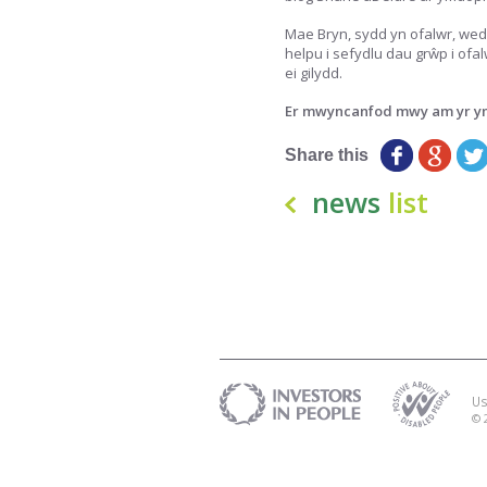
Mae Bryn, sydd yn ofalwr, we
helpu i sefydlu dau grŵp i ofa
ei gilydd.
Er mwyncanfod mwy am yr 
Share this
news
list
Us
© 