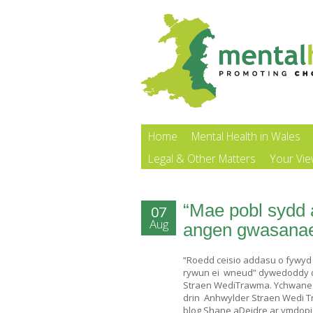
Home
Mental Health in Wales
Legal & Other Matters
Your Vi
“Mae pobl sydd
07
Aug
angen gwasanae
“Roedd ceisio addasu o fywyd 
rywun ei wneud” dywedoddy d
Straen WediTrawma. Ychwanega
drin Anhwylder Straen Wedi 
blog Shane aDeidre ar ymdopi