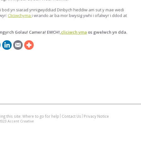
di bod yn siarad ynnigwyddiad Dinbych heddiw am sut y mae wedi
lwyr:
Cliciwchyma
i wrando ar ba mor bwysig ywhi i ofalwyr i ddod at
ymgyrch
Golau! Camera! EWCH!,
cliciwch yma
os gwelwch yn dda.
ing this site: Where to go for help
Contact Us
Privacy Notice
2023
Accent Creative