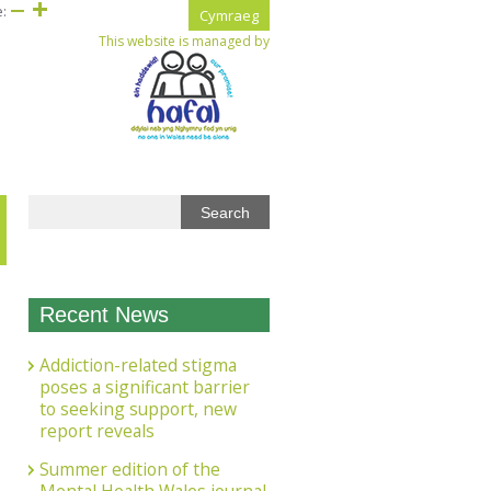
e:
Cymraeg
This website is managed by
Recent News
Addiction-related stigma
poses a significant barrier
to seeking support, new
report reveals
Summer edition of the