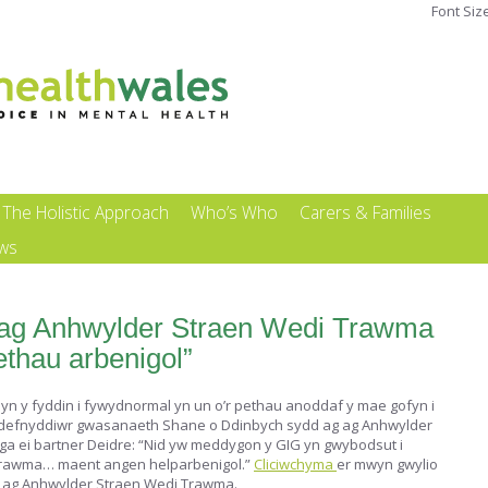
Font Siz
The Holistic Approach
Who’s Who
Carers & Families
ews
 ag Anhwylder Straen Wedi Trawma
thau arbenigol”
yn y fyddin i fywydnormal yn un o’r pethau anoddaf y mae gofyn i
efnyddiwr gwasanaeth Shane o Ddinbych sydd ag ag Anhwylder
 ei bartner Deidre: “Nid yw meddygon y GIG yn gwybodsut i
Trawma… maent angen helparbenigol.”
Cliciwchyma
er mwyn gwylio
 ag Anhwylder Straen Wedi Trawma.